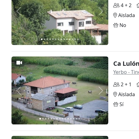
4 + 2
Anterior
Siguiente
Aislada
No
Ca Lulón
Yerbo - Ti
2 + 1
Anterior
Siguiente
Aislada
Sí