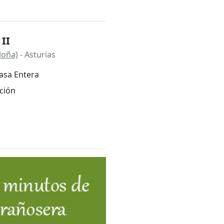
 II
iloña)
- Asturias
asa Entera
ción
*