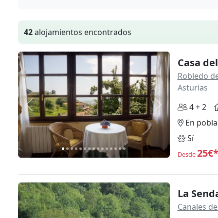
42
alojamientos encontrados
Casa de
Robledo de
Asturias
4 + 2
Anterior
Siguiente
En pobla
Sí
25€
Desde
La Senda
Canales de