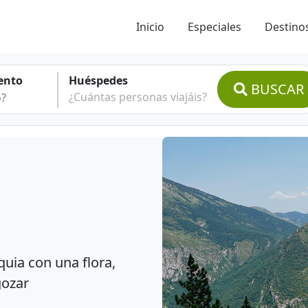
Inicio
Especiales
Destinos
ento
Huéspedes
BUSCAR
¿Cuántas personas viajáis?
uia con una flora,
gozar