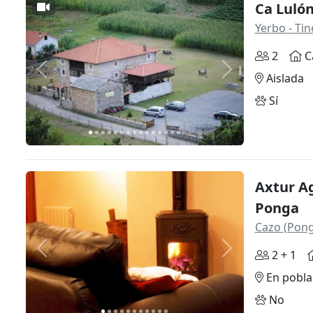
Ca Lulón
Yerbo - Ti
2
C
Anterior
Siguiente
Aislada
Sí
Axtur A
Ponga
Cazo (Pong
Anterior
Siguiente
2 + 1
En pobla
No