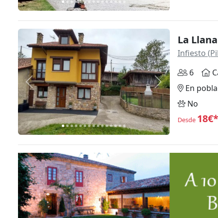
La Llana
Infiesto (P
6
C
Anterior
Siguiente
En pobla
No
18€
Desde