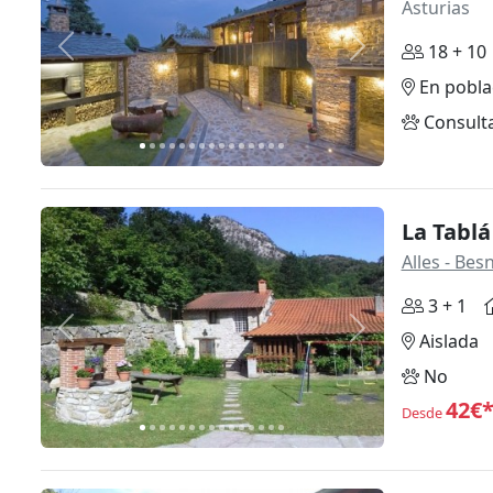
Asturias
18 + 10
Anterior
Siguiente
En pobla
Consult
La Tabl
Alles - Bes
3 + 1
Anterior
Siguiente
Aislada
No
42€
Desde