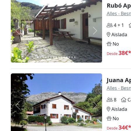
Rubó Ap
Alles - Bes
4 + 1
Anterior
Siguiente
Aislada
No
38€
Desde
Juana A
Alles - Bes
8
C
Anterior
Siguiente
Aislada
No
34€
Desde