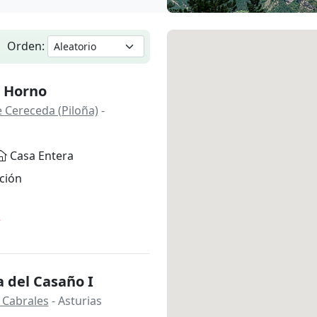
Orden:
l Horno
 Cereceda (Piloña)
-
Casa Entera
ción
*
 del Casaño I
 Cabrales
- Asturias