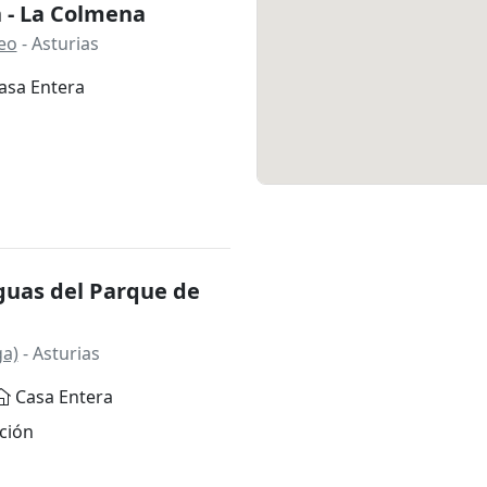
 - La Colmena
neo
- Asturias
asa Entera
guas del Parque de
a)
- Asturias
Casa Entera
ción