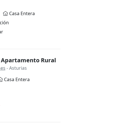
Casa Entera
ción
ar
á Apartamento Rural
nes
- Asturias
Casa Entera
*