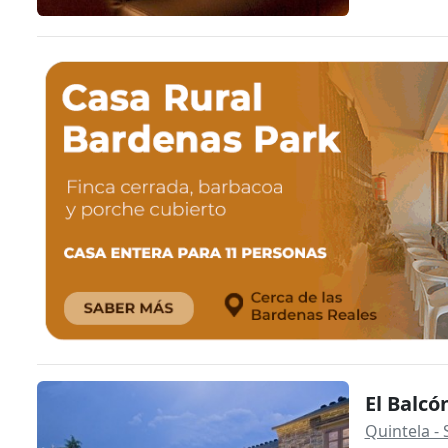
El Balcó
Quintela - 