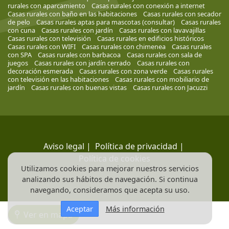
rurales con aparcamiento
Casas rurales con conexión a internet
Casas rurales con baño en las habitaciones
Casas rurales con secador
de pelo
Casas rurales aptas para mascotas (consultar)
Casas rurales
con cuna
Casas rurales con jardín
Casas rurales con lavavajillas
Casas rurales con televisión
Casas rurales en edificios históricos
Casas rurales con WIFI
Casas rurales con chimenea
Casas rurales
con SPA
Casas rurales con barbacoa
Casas rurales con sala de
juegos
Casas rurales con jardín cerrado
Casas rurales con
decoración esmerada
Casas rurales con zona verde
Casas rurales
con televisión en las habitaciones
Casas rurales con mobiliario de
jardín
Casas rurales con buenas vistas
Casas rurales con Jacuzzi
Aviso legal
|
Política de privacidad
|
Política de cookies
Utilizamos cookies para mejorar nuestros servicios
analizando sus hábitos de navegación. Si continua
navegando, consideramos que acepta su uso.
Aceptar
Más información
Ver en mapa