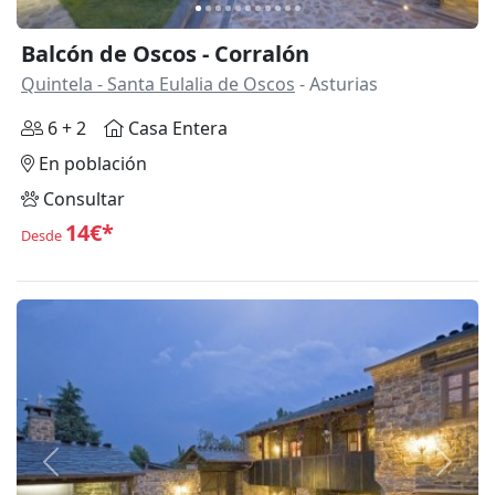
Balcón de Oscos - Corralón
Quintela - Santa Eulalia de Oscos
- Asturias
6 + 2
Casa Entera
En población
Consultar
14€*
Desde
Anterior
Siguie