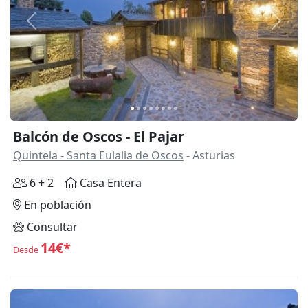
Anterior
Siguie
Balcón de Oscos - El Pajar
Quintela - Santa Eulalia de Oscos
- Asturias
6 + 2
Casa Entera
En población
Consultar
14€*
Desde