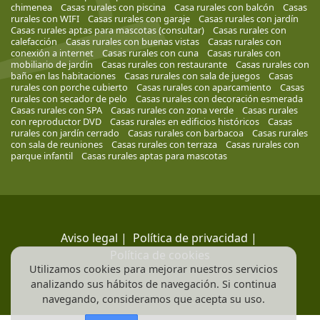
chimenea
Casas rurales con piscina
Casa rurales con balcón
Casas
rurales con WIFI
Casas rurales con garaje
Casas rurales con jardín
Casas rurales aptas para mascotas (consultar)
Casas rurales con
calefacción
Casas rurales con buenas vistas
Casas rurales con
conexión a internet
Casas rurales con cuna
Casas rurales con
mobiliario de jardín
Casas rurales con restaurante
Casas rurales con
baño en las habitaciones
Casas rurales con sala de juegos
Casas
rurales con porche cubierto
Casas rurales con aparcamiento
Casas
rurales con secador de pelo
Casas rurales con decoración esmerada
Casas rurales con SPA
Casas rurales con zona verde
Casas rurales
con reproductor DVD
Casas rurales en edificios históricos
Casas
rurales con jardín cerrado
Casas rurales con barbacoa
Casas rurales
con sala de reuniones
Casas rurales con terraza
Casas rurales con
parque infantil
Casas rurales aptas para mascotas
Aviso legal
|
Política de privacidad
|
Política de cookies
Utilizamos cookies para mejorar nuestros servicios
analizando sus hábitos de navegación. Si continua
navegando, consideramos que acepta su uso.