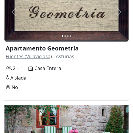
Anterior
Siguie
Apartamento Geometría
Fuentes (Villaviciosa)
- Asturias
2 + 1
Casa Entera
Aislada
No