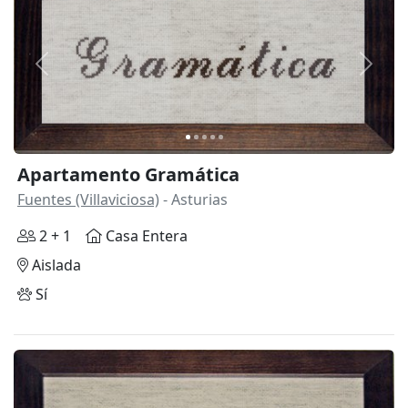
Anterior
Siguie
Apartamento Gramática
Fuentes (Villaviciosa)
- Asturias
2 + 1
Casa Entera
Aislada
Sí