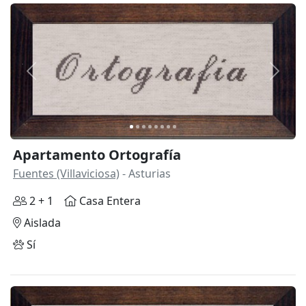
Anterior
Siguie
Apartamento Ortografía
Fuentes (Villaviciosa)
- Asturias
2 + 1
Casa Entera
Aislada
Sí