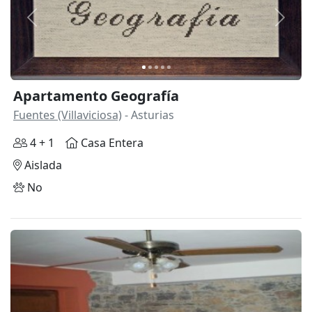
Anterior
Siguie
Apartamento Geografía
Fuentes (Villaviciosa)
- Asturias
4 + 1
Casa Entera
Aislada
No