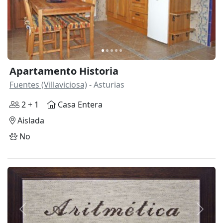
Apartamento Historia
Fuentes (Villaviciosa)
- Asturias
2 + 1
Casa Entera
Aislada
No
Anterior
Siguie