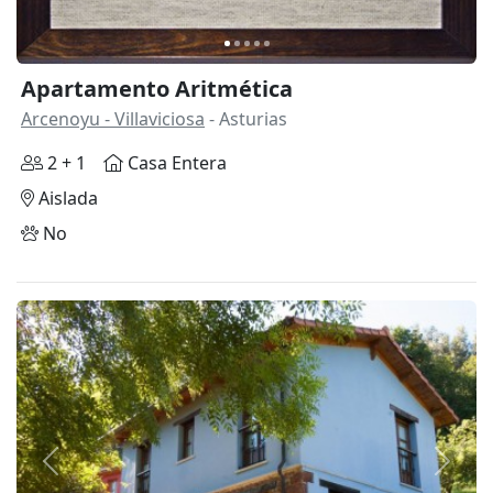
Apartamento Aritmética
Arcenoyu - Villaviciosa
- Asturias
2 + 1
Casa Entera
Aislada
No
Anterior
Siguie