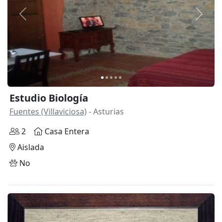
Anterior
Siguie
Estudio Biología
Fuentes (Villaviciosa)
- Asturias
2
Casa Entera
Aislada
No