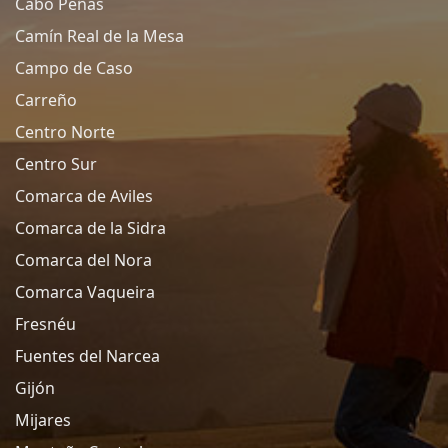
Cabo Peñas
Camín Real de la Mesa
Campo de Caso
Carreño
Centro Norte
Centro Sur
Comarca de Aviles
Comarca de la Sidra
Comarca del Nora
Comarca Vaqueira
Fresnéu
Fuentes del Narcea
Gijón
Mijares