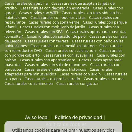
Casas rurales con piscina
Casas rurales que aceptan tarjeta de
crédito
Casas rurales con decoración esmerada
Casas rurales con
garaje
Casas rurales con WIFI
Casas rurales con televisión en las
habitaciones
Casas rurales con buenas vistas
Casas rurales con
restaurante
Casas rurales con zona verde
Casas rurales con parque
infantil
Casas rurales con mobiliario de jardín
Casas rurales con
televisión
Casas rurales con SPA
Casas rurales aptas para mascotas
(consultar)
Casas rurales con secador de pelo
Casas rurales con sala
de juegos
Casas rurales con terraza
Casas rurales con baño en las
habitaciones
Casas rurales con conexión a internet
Casas rurales
con reproductor DVD
Casas rurales con calefacción
Casas rurales
con porche cubierto
Casas rurales con lavavajillas
Casa rurales con
balcón
Casas rurales con aparcamiento
Casas rurales aptas para
mascotas
Casas rurales con sala de reuniones
Casas rurales con
barbacoa
Casas rurales en edificios históricos
Casas rurales
adaptadas para minusválidos
Casas rurales con jardín
Casas rurales
con patio
Casas rurales con jardín cerrado
Casas rurales con cuna
Casas rurales con chimenea
Casas rurales con Jacuzzi
Aviso legal
|
Política de privacidad
|
Política de cookies
Utilizamos cookies para mejorar nuestros servicios