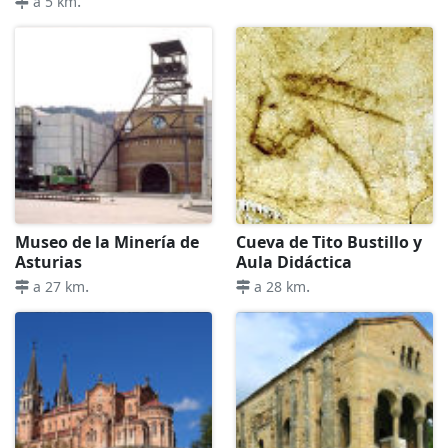
.
a 5 km
Museo de la Minería de
Cueva de Tito Bustillo y
Asturias
Aula Didáctica
.
.
a 27 km
a 28 km