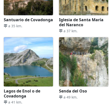
Santuario de Covadonga
Iglesia de Santa María
del Naranco
.
a 35 km
.
a 37 km
Lagos de Enol o de
Senda del Oso
Covadonga
.
a 49 km
.
a 41 km