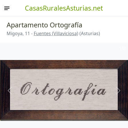
CasasRuralesAsturias.net
Apartamento Ortografía
Migoya, 11 -
Fuentes (Villaviciosa)
(Asturias)
1
/8
Anterior
Sigu