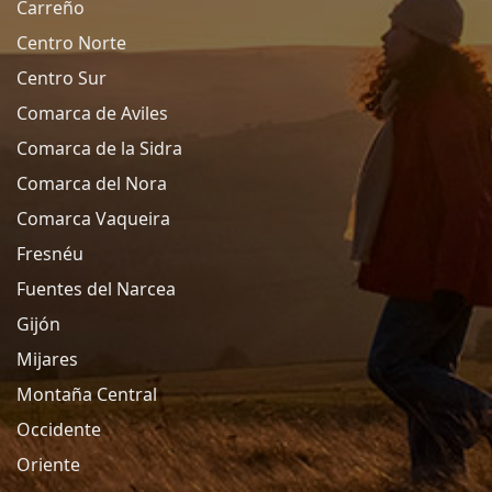
Carreño
Centro Norte
Centro Sur
Comarca de Aviles
Comarca de la Sidra
Comarca del Nora
Comarca Vaqueira
Fresnéu
Fuentes del Narcea
Gijón
Mijares
Montaña Central
Occidente
Oriente