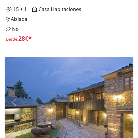
15 + 1
Casa Habitaciones
Aislada
No
28€*
Desde
Anterior
Siguie