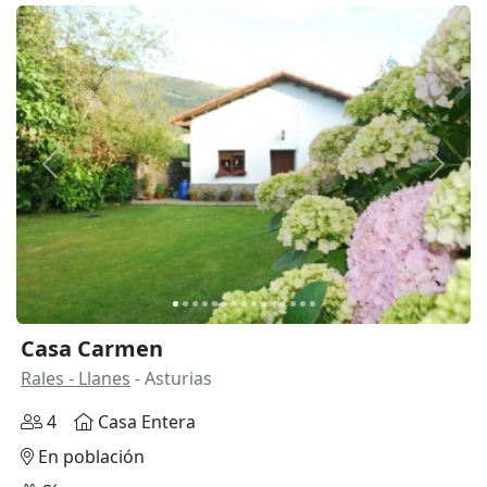
Anterior
Siguie
Casa Carmen
Rales - Llanes
- Asturias
4
Casa Entera
En población