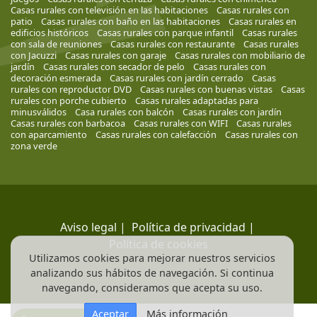
Casas rurales con televisión en las habitaciones
Casas rurales con
patio
Casas rurales con baño en las habitaciones
Casas rurales en
edificios históricos
Casas rurales con parque infantil
Casas rurales
con sala de reuniones
Casas rurales con restaurante
Casas rurales
con Jacuzzi
Casas rurales con garaje
Casas rurales con mobiliario de
jardín
Casas rurales con secador de pelo
Casas rurales con
decoración esmerada
Casas rurales con jardín cerrado
Casas
rurales con reproductor DVD
Casas rurales con buenas vistas
Casas
rurales con porche cubierto
Casas rurales adaptadas para
minusválidos
Casa rurales con balcón
Casas rurales con jardín
Casas rurales con barbacoa
Casas rurales con WIFI
Casas rurales
con aparcamiento
Casas rurales con calefacción
Casas rurales con
zona verde
Aviso legal
|
Política de privacidad
|
Política de cookies
Utilizamos cookies para mejorar nuestros servicios
analizando sus hábitos de navegación. Si continua
navegando, consideramos que acepta su uso.
Aceptar
Más información