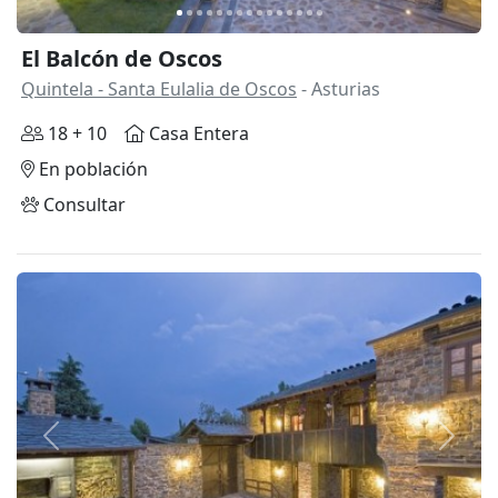
El Balcón de Oscos
Quintela - Santa Eulalia de Oscos
- Asturias
18 + 10
Casa Entera
En población
Consultar
Anterior
Siguie