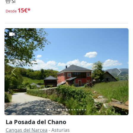
Sí
15€*
Desde
Anterior
Siguie
La Posada del Chano
Cangas del Narcea
- Asturias