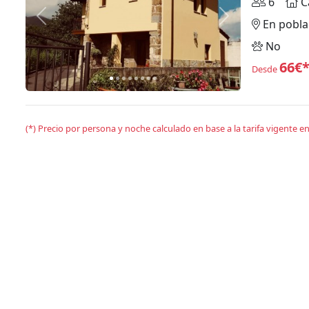
6
C
Anterior
Siguiente
En pobla
No
66€
Desde
(*) Precio por persona y noche calculado en base a la tarifa vigente 