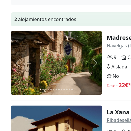
2
alojamientos encontrados
Madrese
Navelgas (
9
C
Anterior
Siguiente
Aislada
No
22€
Desde
La Xana
Ribadesell