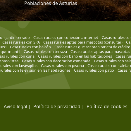
Poblaciones de Asturias
con jardín cerrado
Casas rurales con conexión a internet
Casas rurales co
Casas rurales con SPA
Casas rurales aptas para mascotas (consultar)
Ca
uzzi
Casa rurales con balcón
Casas rurales que aceptan tarjeta de crédito
que infantil
Casas rurales con terraza
Casas rurales aptas para mascotas
sas rurales con cuna
Casas rurales con baño en las habitaciones
Casas rur
enas vistas
Casas rurales con decoración esmerada
Casas rurales con sal
urales con lavavajillas
Casas rurales con piscina
Casas rurales con calefac
rurales con televisión en las habitaciones
Casas rurales con patio
Casas ru
Aviso legal
|
Política de privacidad
|
Política de cookies