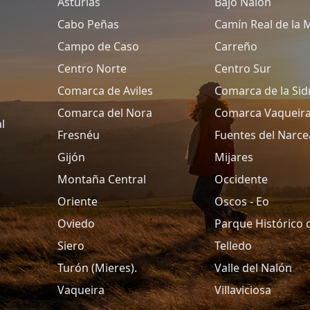
Asturias
Bajo Nalón
Cabo Peñas
Camín Real de la 
Campo de Caso
Carreño
Centro Norte
Centro Sur
Comarca de Aviles
Comarca de la Sid
Comarca del Nora
Comarca Vaqueir
l
Fresnéu
Fuentes del Narce
Gijón
Mijares
Montaña Central
Occidente
Oriente
Oscos - Eo
Oviedo
Parque Histórico 
Siero
Telledo
Turón (Mieres).
Valle del Nalón
Vaqueira
Villaviciosa