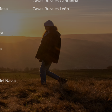
Casas Rurales Cantabria
Mesa
Casas Rurales León
ra
a
a
del Navia