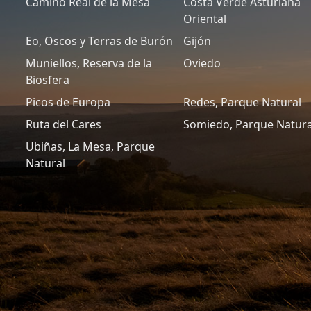
Camino Real de la Mesa
Costa Verde Asturiana
Oriental
Eo, Oscos y Terras de Burón
Gijón
Muniellos, Reserva de la
Oviedo
Biosfera
Picos de Europa
Redes, Parque Natural
Ruta del Cares
Somiedo, Parque Natura
Ubiñas, La Mesa, Parque
Natural