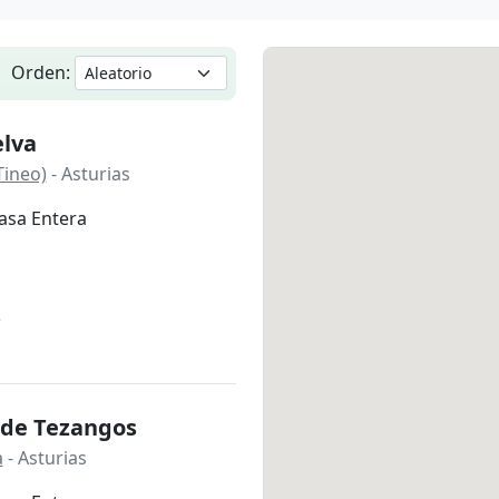
Orden:
lva
Tineo)
- Asturias
asa Entera
*
 de Tezangos
a
- Asturias