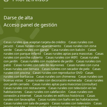
Darse de alta
Acceso panel de gestión
Casas rurales que aceptan tarjeta de crédito
Casas rurales con
Jacuzzi
Casas rurales con aparcamiento
Casas rurales con zona
verde
Casas rurales con garaje
Casa rurales con balcón
Casas
rurales con parque infantil
Casas rurales aptas para mascotas
Casas
rurales con porche cubierto
Casas rurales con WIFI
Casas rurales
con jardín
Casas rurales con mobiliario de jardín
Casas rurales con
patio
Casas rurales con sala de reuniones
Casas rurales con cuna
Casas rurales con terraza
Casas rurales con secador de pelo
Casas
rurales con piscina
Casas rurales con reproductor DVD
Casas
rurales con barbacoa
Casas rurales con chimenea
Casas rurales con
buenas vistas
Casas rurales con decoración esmerada
Casas rurales
con jardín cerrado
Casas rurales aptas para mascotas (consultar)
Casas rurales con restaurante
Casas rurales con televisión en las
habitaciones
Casas rurales con calefacción
Casas rurales con
conexión a internet
Casas rurales en edificios históricos
Casas
rurales con lavavajillas
Casas rurales con baño en las habitaciones
Casas rurales con sala de juegos
Casas rurales con televisión
Casas
rurales con SPA
Casas rurales adaptadas para minusválidos