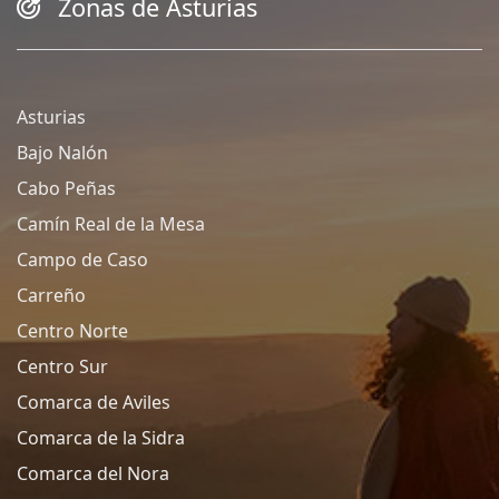
Zonas de Asturias
Asturias
Bajo Nalón
Cabo Peñas
Camín Real de la Mesa
Campo de Caso
Carreño
Centro Norte
Centro Sur
Comarca de Aviles
Comarca de la Sidra
Comarca del Nora