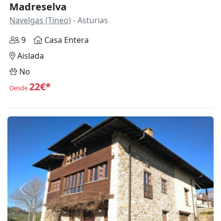
Madreselva
Navelgas (Tineo)
- Asturias
9
Casa Entera
Aislada
No
22€*
Desde
Anterior
Siguie