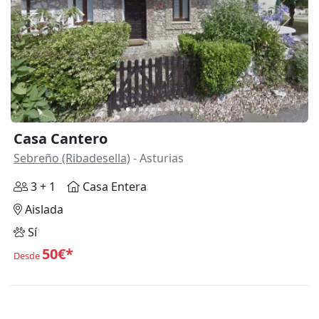
Anterior
Siguie
Casa Cantero
Sebreño (Ribadesella)
- Asturias
3 + 1
Casa Entera
Aislada
Sí
50€*
Desde