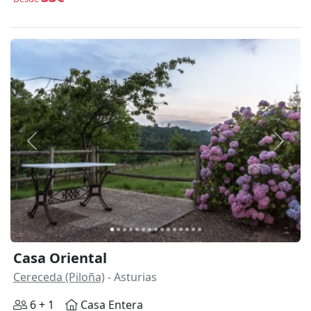
Anterior
Siguie
Casa Oriental
Cereceda (Piloña)
- Asturias
6 + 1
Casa Entera