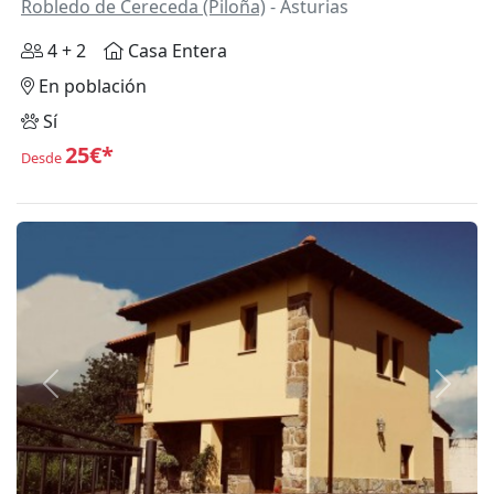
Robledo de Cereceda (Piloña)
- Asturias
4 + 2
Casa Entera
En población
Sí
25€*
Desde
Anterior
Siguie