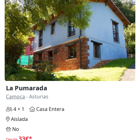
Anterior
Siguie
La Pumarada
Camoca
- Asturias
4 + 1
Casa Entera
Aislada
No
33€*
Desde