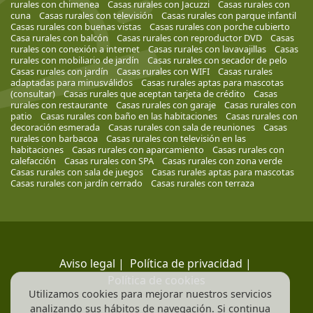
rurales con chimenea
Casas rurales con Jacuzzi
Casas rurales con
cuna
Casas rurales con televisión
Casas rurales con parque infantil
Casas rurales con buenas vistas
Casas rurales con porche cubierto
Casa rurales con balcón
Casas rurales con reproductor DVD
Casas
rurales con conexión a internet
Casas rurales con lavavajillas
Casas
rurales con mobiliario de jardín
Casas rurales con secador de pelo
Casas rurales con jardín
Casas rurales con WIFI
Casas rurales
adaptadas para minusválidos
Casas rurales aptas para mascotas
(consultar)
Casas rurales que aceptan tarjeta de crédito
Casas
rurales con restaurante
Casas rurales con garaje
Casas rurales con
patio
Casas rurales con baño en las habitaciones
Casas rurales con
decoración esmerada
Casas rurales con sala de reuniones
Casas
rurales con barbacoa
Casas rurales con televisión en las
habitaciones
Casas rurales con aparcamiento
Casas rurales con
calefacción
Casas rurales con SPA
Casas rurales con zona verde
Casas rurales con sala de juegos
Casas rurales aptas para mascotas
Casas rurales con jardín cerrado
Casas rurales con terraza
Aviso legal
|
Política de privacidad
|
Política de cookies
Utilizamos cookies para mejorar nuestros servicios
analizando sus hábitos de navegación. Si continua