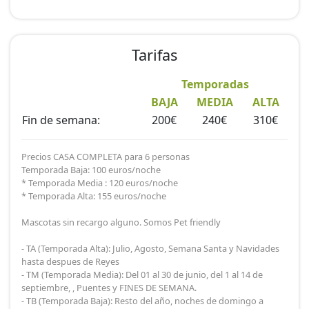
Puedes ver nuestras ofertas en la página web:
www.casasruralesip.com ó consúltanos a través del
Tarifas
email: disfruta@casasruralesip.com. También por
teléfono en el 682076475 y tambien por whatsapp
Temporadas
Nos puedes consultar disponibilidad de todas nuestras
BAJA
MEDIA
ALTA
casas
Fin de semana:
200€
240€
310€
Precios CASA COMPLETA para 6 personas
Temporada Baja: 100 euros/noche
* Temporada Media : 120 euros/noche
* Temporada Alta: 155 euros/noche
Mascotas sin recargo alguno. Somos Pet friendly
- TA (Temporada Alta): Julio, Agosto, Semana Santa y Navidades
hasta despues de Reyes
- TM (Temporada Media): Del 01 al 30 de junio, del 1 al 14 de
septiembre, , Puentes y FINES DE SEMANA.
- TB (Temporada Baja): Resto del año, noches de domingo a