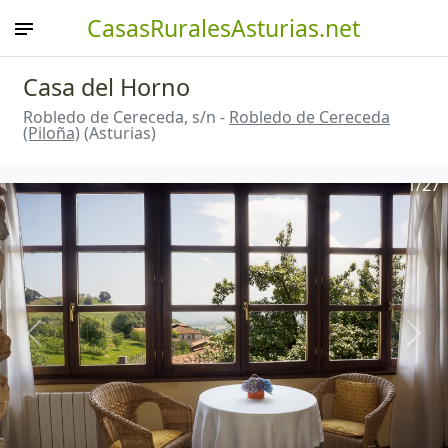
CasasRuralesAsturias.net
Casa del Horno
Robledo de Cereceda, s/n -
Robledo de Cereceda
(Piloña)
(Asturias)
1
/27
Anterior
Sigu