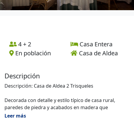
4 + 2
Casa Entera
En población
Casa de Aldea
Descripción
Descripción: Casa de Aldea 2 Trisqueles
Decorada con detalle y estilo típico de casa rural,
paredes de piedra y acabados en madera que
proporcionan el típico calor hogareño de las casas de
Leer más
aldea en Asturias. En la planta baja un amplio y
acogedor salón-comedor con estufa de leña y un gran