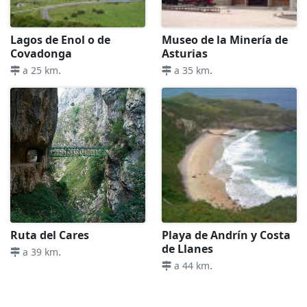
Lagos de Enol o de
Museo de la Minería de
Covadonga
Asturias
.
.
a 25 km
a 35 km
Ruta del Cares
Playa de Andrín y Costa
de Llanes
.
a 39 km
.
a 44 km