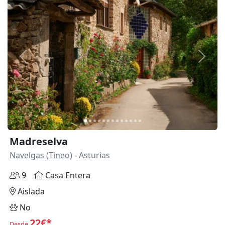
Anterior
Siguie
Madreselva
Navelgas (Tineo)
- Asturias
9
Casa Entera
Aislada
No
22€*
Desde