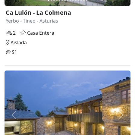
Ca Lulón - La Colmena
Yerbo - Tineo
- Asturias
2
Casa Entera
Aislada
Sí
Anterior
Siguie