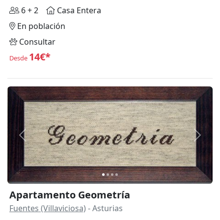
6 + 2
Casa Entera
En población
Consultar
14€*
Desde
Anterior
Siguie
Apartamento Geometría
Fuentes (Villaviciosa)
- Asturias