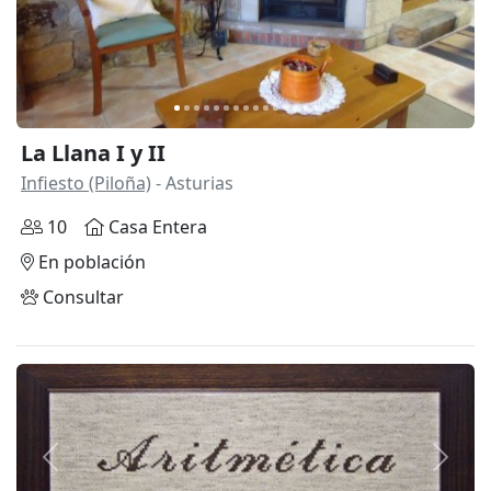
La Llana I y II
Infiesto (Piloña)
- Asturias
10
Casa Entera
En población
Consultar
Anterior
Siguie