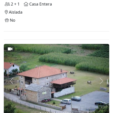
2 + 1
Casa Entera
Aislada
No
Anterior
Siguie