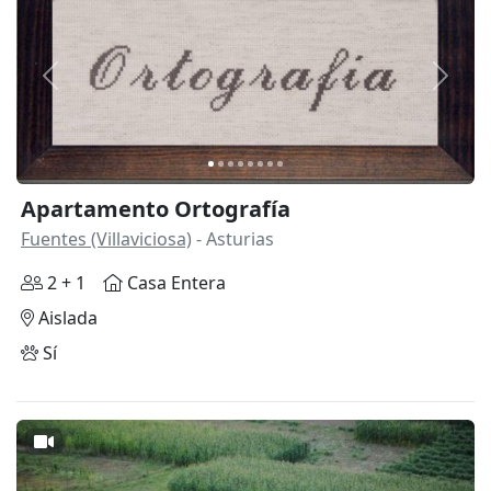
Anterior
Siguie
Apartamento Ortografía
Fuentes (Villaviciosa)
- Asturias
2 + 1
Casa Entera
Aislada
Sí