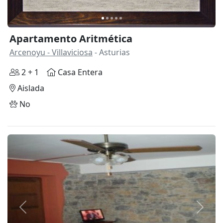
Apartamento Aritmética
Arcenoyu - Villaviciosa
- Asturias
2 + 1
Casa Entera
Aislada
No
Anterior
Siguie