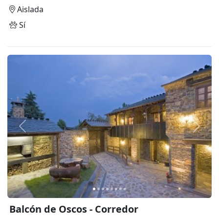
Aislada
Sí
Anterior
Siguie
Balcón de Oscos - Corredor