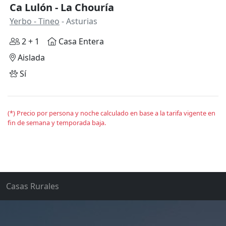
Ca Lulón - La Chouría
Yerbo - Tineo
- Asturias
2 + 1
Casa Entera
Aislada
Sí
(*) Precio por persona y noche calculado en base a la tarifa vigente en
fin de semana y temporada baja.
Casas Rurales