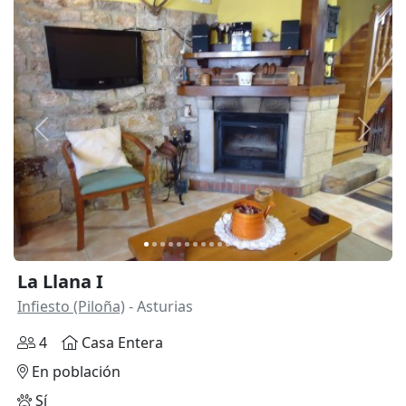
Anterior
Siguie
La Llana I
Infiesto (Piloña)
- Asturias
4
Casa Entera
En población
Sí