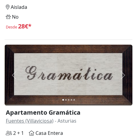
Aislada
No
28€*
Desde
Anterior
Siguie
Apartamento Gramática
Fuentes (Villaviciosa)
- Asturias
2 + 1
Casa Entera