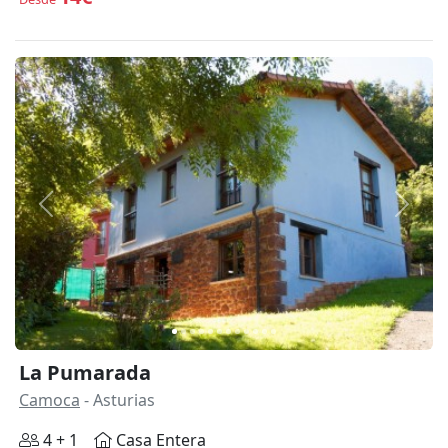
Anterior
Siguie
La Pumarada
Camoca
- Asturias
4 + 1
Casa Entera