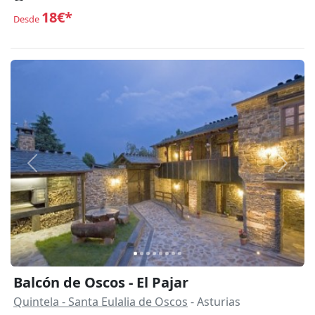
18€*
Desde
Anterior
Siguie
Balcón de Oscos - El Pajar
Quintela - Santa Eulalia de Oscos
- Asturias