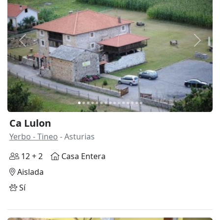
Anterior
Siguie
Ca Lulon
Yerbo - Tineo
- Asturias
12 + 2
Casa Entera
Aislada
Sí