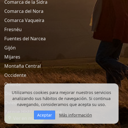
Comarca de la Sidra
Comarca del Nora
Comarca Vaqueira
Fresnéu
Fuentes del Narcea
Gijón
Mijares
Montaña Central
Occidente
Oriente
Utilizamos cookies para mejorar nuestros servicios
Oscos - Eo
analizando sus hábitos de navegación. Si continua
Oviedo
navegando, consideramos que acepta su uso.
Parque Histórico del Navia
Aceptar
Más información
Ver en mapa
Siero