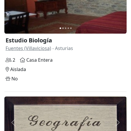
Estudio Biología
Fuentes (Villaviciosa)
- Asturias
2
Casa Entera
Aislada
No
Anterior
Siguie