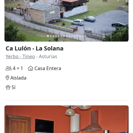
Anterior
Siguie
Ca Lulón - La Solana
Yerbo - Tineo
- Asturias
4 + 1
Casa Entera
Aislada
Sí