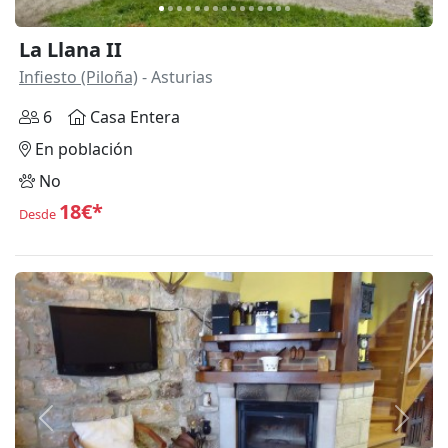
La Llana II
Infiesto (Piloña)
- Asturias
6
Casa Entera
En población
No
18€*
Desde
Anterior
Siguie