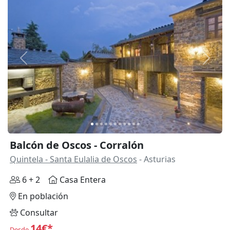
Anterior
Siguie
Balcón de Oscos - Corralón
Quintela - Santa Eulalia de Oscos
- Asturias
6 + 2
Casa Entera
En población
Consultar
14€*
Desde