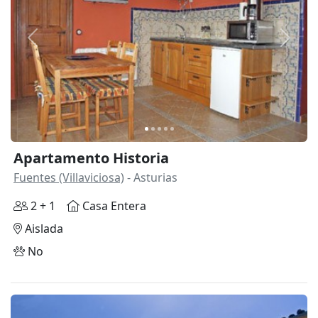
Anterior
Siguie
Apartamento Historia
Fuentes (Villaviciosa)
- Asturias
2 + 1
Casa Entera
Aislada
No