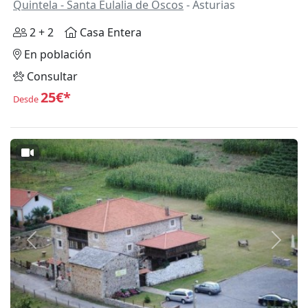
Quintela - Santa Eulalia de Oscos
- Asturias
2 + 2
Casa Entera
En población
Consultar
25€*
Desde
Anterior
Siguie