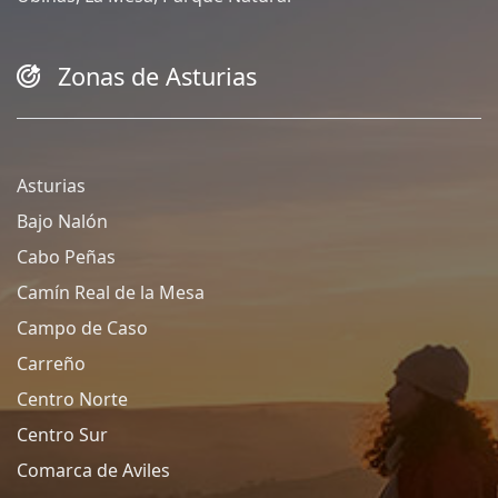
Zonas de Asturias
Asturias
Bajo Nalón
Cabo Peñas
Camín Real de la Mesa
Campo de Caso
Carreño
Centro Norte
Centro Sur
Comarca de Aviles