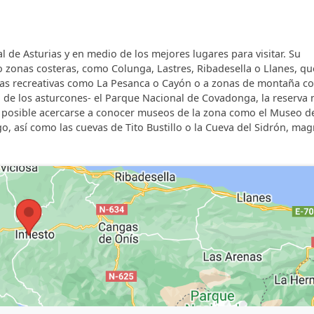
cada habitación.
era.
al de Asturias y en medio de los mejores lugares para visitar. Su
 horno, microondas, nevera, lavadora, ropa de cama, toallas
s o zonas costeras, como Colunga, Lastres, Ribadesella o Llanes, qu
eas recreativas como La Pesanca o Cayón o a zonas de montaña c
o de los asturcones- el Parque Nacional de Covadonga, la reserva 
 es posible acercarse a conocer museos de la zona como el Museo de
go, así como las cuevas de Tito Bustillo o la Cueva del Sidrón, mag