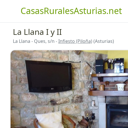
CasasRuralesAsturias.net
La Llana I y II
La Llana - Ques, s/n -
Infiesto (Piloña)
(Asturias)