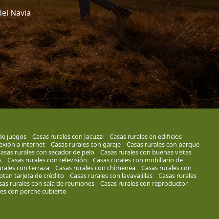
del Navia
 de juegos
Casas rurales con Jacuzzi
Casas rurales en edificios
exión a internet
Casas rurales con garaje
Casas rurales con parque
asas rurales con secador de pelo
Casas rurales con buenas vistas
s
Casas rurales con televisión
Casas rurales con mobiliario de
rales con terraza
Casas rurales con chimenea
Casas rurales con
ptan tarjeta de crédito
Casas rurales con lavavajillas
Casas rurales
sas rurales con sala de reuniones
Casas rurales con reproductor
les con porche cubierto