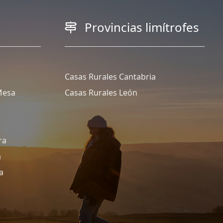
Provincias limítrofes
Casas Rurales Cantabria
Mesa
Casas Rurales León
ra
a
a