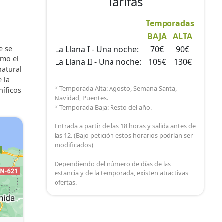
Tarifas
Temporadas
BAJA
ALTA
, TV
e se
La Llana I - Una noche:
70€
90€
omo el
La Llana II - Una noche:
105€
130€
natural
 la
* Temporada Alta: Agosto, Semana Santa,
níficos
Navidad, Puentes.
* Temporada Baja: Resto del año.
Entrada a partir de las 18 horas y salida antes de
las 12. (Bajo petición estos horarios podrían ser
modificados)
Dependiendo del número de días de las
estancia y de la temporada, existen atractivas
ofertas.