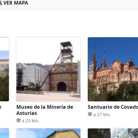
VER MAPA
e
Museo de la Minería de
Santuario de Covad
Asturias
.
a 27 km
.
a 23 km