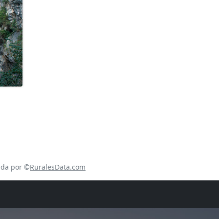
ada por ©
RuralesData.com