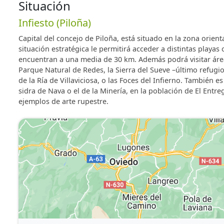
- Planta baja: cocina comedor, salón con chimenea
Situación
- Planta primera: 2 habitaciones con baño privado en 
Infiesto (Piloña)
- Planta segunda: 1 habitación con baño .
- Exterior: jardín con barbacoa, mesa y bancos de mad
Capital del concejo de Piloña, está situado en la zona orient
- La casa dispone de menaje de cocina, vitrocerámica,
situación estratégica le permitirá acceder a distintas playa
en cada habitación, Wifi.
encuentran a una media de 30 km. Además podrá visitar ár
Parque Natural de Redes, la Sierra del Sueve –último refugi
de la Ría de Villaviciosa, o las Foces del Infierno. También
sidra de Nava o el de la Minería, en la población de El Entre
ejemplos de arte rupestre.