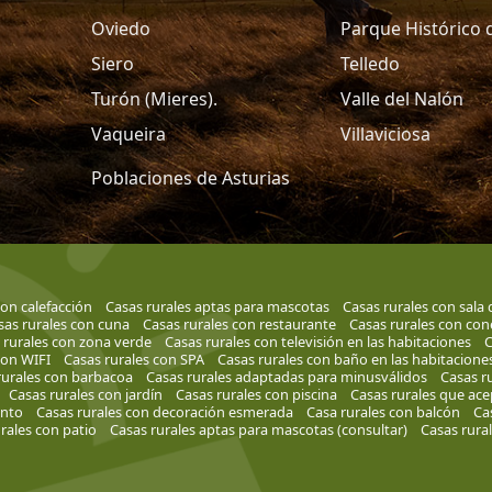
Oviedo
Parque Histórico 
Siero
Telledo
Turón (Mieres).
Valle del Nalón
Vaqueira
Villaviciosa
Poblaciones de Asturias
con calefacción
Casas rurales aptas para mascotas
Casas rurales con sala
sas rurales con cuna
Casas rurales con restaurante
Casas rurales con con
 rurales con zona verde
Casas rurales con televisión en las habitaciones
C
con WIFI
Casas rurales con SPA
Casas rurales con baño en las habitacione
rurales con barbacoa
Casas rurales adaptadas para minusválidos
Casas ru
Casas rurales con jardín
Casas rurales con piscina
Casas rurales que ace
ento
Casas rurales con decoración esmerada
Casa rurales con balcón
Ca
rales con patio
Casas rurales aptas para mascotas (consultar)
Casas rura