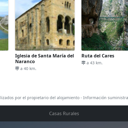
Iglesia de Santa María del
Ruta del Cares
Naranco
.
a 43 km
.
a 40 km
lizados por el propietario del alojamiento - Información suministr
Casas Rurales