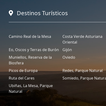
Destinos Turísticos
Camino Real de la Mesa
Costa Verde Asturiana
Oriental
Eo, Oscos y Terras de Burón
Gijón
Muniellos, Reserva de la
Oviedo
Biosfera
Picos de Europa
Redes, Parque Natural
Ruta del Cares
Somiedo, Parque Natura
Ubiñas, La Mesa, Parque
Natural