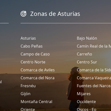
Zonas de Asturias
Asturias
Bajo Nalón
Cabo Peñas
Camín Real de la 
Campo de Caso
Carreño
Centro Norte
Centro Sur
Comarca de Aviles
Comarca de la Sid
Comarca del Nora
Comarca Vaqueir
l
Fresnéu
Fuentes del Narce
Gijón
Mijares
Montaña Central
Occidente
Oriente
Oscos - Eo