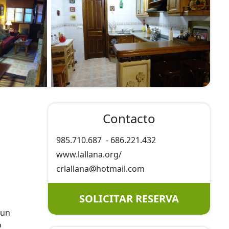
Contacto
985.710.687
-
686.221.432
www.lallana.org/
crlallana@
hotmail.com
SOLICITAR RESERVA
 un
o