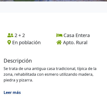
2 + 2
Casa Entera
En población
Apto. Rural
Descripción
Se trata de una antigua casa tradicional, típica de la
zona, rehabilitada con esmero utilizando madera,
piedra y pizarra.
Se compone de cinco apartamentos uno de ellos
Leer más
adaptado para discapacitados, un gran patio exterior
con parrilla, terraza y una zona de juegos para niños.