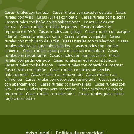
Casas rurales con terraza
Casas rurales con secador de pelo
Casas
rurales con WIFI
Casas rurales con patio
Casas rurales con piscina
Casas rurales con baño en las habitaciones
Casas rurales con
Jacuzzi
Casas rurales con sala de juegos
Casas rurales con
reproductor DVD
Casas rurales con garaje
Casas rurales con parque
infantil
Casas rurales con cuna
Casas rurales con jardín
Casas
rurales con mobiliario de jardín
Casas rurales con calefacción
Casas
rurales adaptadas para minusválidos
Casas rurales con porche
cubierto
Casas rurales aptas para mascotas (consultar)
Casas
rurales con restaurante
Casas rurales con buenas vistas
Casas
rurales con jardín cerrado
Casas rurales en edificios históricos
Casas rurales con barbacoa
Casas rurales con conexión a internet
Casa rurales con balcón
Casas rurales con televisión en las
habitaciones
Casas rurales con zona verde
Casas rurales con
chimenea
Casas rurales con decoración esmerada
Casas rurales
con aparcamiento
Casas rurales con lavavajillas
Casas rurales con
SPA
Casas rurales aptas para mascotas
Casas rurales con sala de
reuniones
Casas rurales con televisión
Casas rurales que aceptan
tarjeta de crédito
Aviso legal
|
Política de privacidad
|