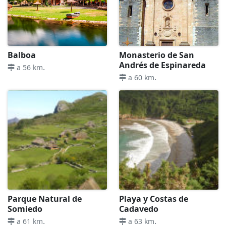
Balboa
Monasterio de San
Andrés de Espinareda
.
a 56 km
.
a 60 km
Parque Natural de
Playa y Costas de
Somiedo
Cadavedo
.
.
a 61 km
a 63 km