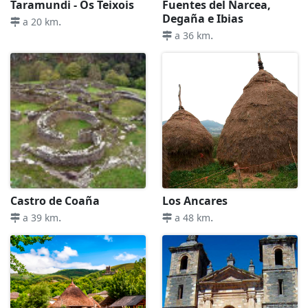
Taramundi - Os Teixois
Fuentes del Narcea,
Degaña e Ibias
.
a 20 km
.
a 36 km
Castro de Coaña
Los Ancares
.
.
a 39 km
a 48 km