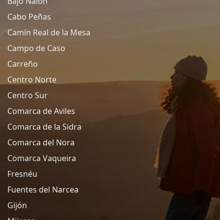
Bajo Nalón
Cabo Peñas
Camín Real de la Mesa
Campo de Caso
Carreño
Centro Norte
Centro Sur
Comarca de Aviles
Comarca de la Sidra
Comarca del Nora
Comarca Vaqueira
Fresnéu
Fuentes del Narcea
Gijón