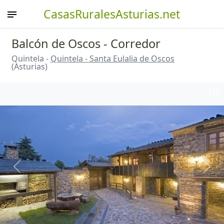
CasasRuralesAsturias.net
Balcón de Oscos - Corredor
Quintela -
Quintela - Santa Eulalia de Oscos
(Asturias)
1
/8
Anterior
Sigu