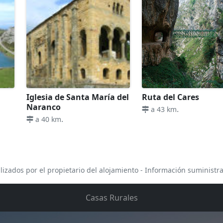
Iglesia de Santa María del
Ruta del Cares
Naranco
.
a 43 km
.
a 40 km
lizados por el propietario del alojamiento - Información suministr
Casas Rurales