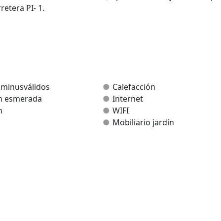
retera PI- 1.
tegradas en un entorno natural y de construcciones
na para 4 personas y otra para 6 personas.
omodidades; además estar rodeadas de paisaje natural.
 minusválidos
Calefacción
n esmerada
Internet
n
WIFI
Mobiliario jardín
cada habitación.
era.
 horno, microondas, nevera, lavadora, ropa de cama, toallas