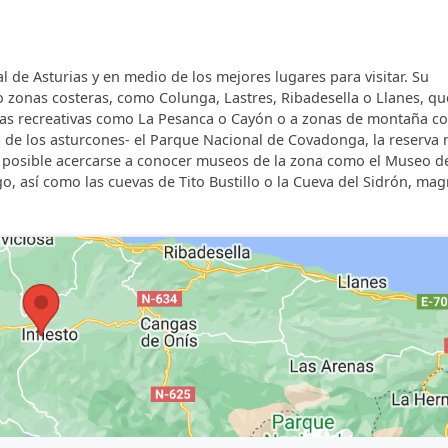
osibilidad de disfrutar de las zonas costeras de Villaviciosa
o montañoso del Parque Natural de los Picos de Europa,
iosfera (encontrándose todo ello a una media hora de dista
n mayor infraestructura de actividades de naturaleza y ave
al de Asturias y en medio de los mejores lugares para visitar. Su
s o zonas costeras, como Colunga, Lastres, Ribadesella o Llanes, qu
eas recreativas como La Pesanca o Cayón o a zonas de montaña c
o de los asturcones- el Parque Nacional de Covadonga, la reserva 
 es posible acercarse a conocer museos de la zona como el Museo de
go, así como las cuevas de Tito Bustillo o la Cueva del Sidrón, mag