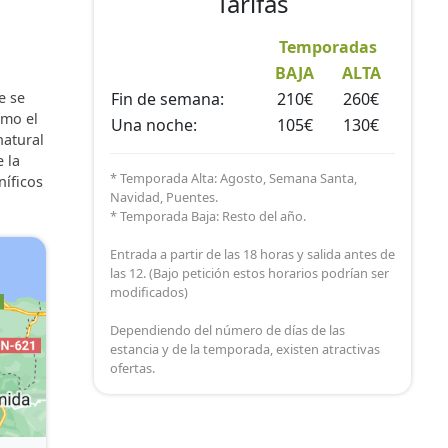
Tarifas
,
Temporadas
ncia)
ntura.
BAJA
ALTA
e se
Fin de semana:
210€
260€
omo el
Una noche:
105€
130€
natural
 la
* Temporada Alta: Agosto, Semana Santa,
níficos
Navidad, Puentes.
* Temporada Baja: Resto del año.
Entrada a partir de las 18 horas y salida antes de
las 12. (Bajo petición estos horarios podrían ser
modificados)
Dependiendo del número de días de las
estancia y de la temporada, existen atractivas
ofertas.