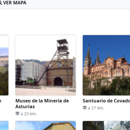
VER MAPA
e
Museo de la Minería de
Santuario de Covad
Asturias
.
a 27 km
.
a 23 km