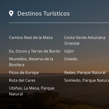
Destinos Turísticos
Camino Real de la Mesa
Costa Verde Asturiana
Oriental
Eo, Oscos y Terras de Burón
Gijón
Muniellos, Reserva de la
Oviedo
Biosfera
Picos de Europa
Redes, Parque Natural
Ruta del Cares
Somiedo, Parque Natura
Ubiñas, La Mesa, Parque
Natural