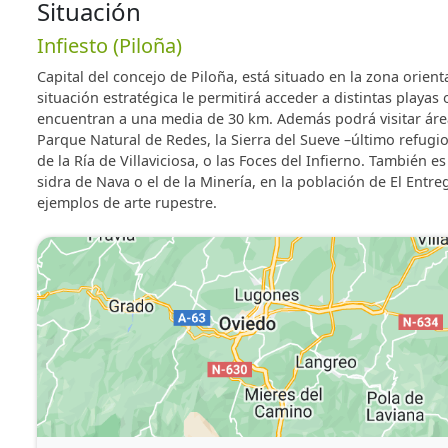
Por su ubicación en la zona centro-oriental ofrecen la p
Situación
Lastres, Colunga, Ribadesella , Llanes... y del entorn
Infiesto (Piloña)
Covadonga, Parque Natural de Redes - Reserva de la B
al margen de estar en una de las zonas de Asturias co
Capital del concejo de Piloña, está situado en la zona orient
situación estratégica le permitirá acceder a distintas playa
encuentran a una media de 30 km. Además podrá visitar ár
Parque Natural de Redes, la Sierra del Sueve –último refugi
de la Ría de Villaviciosa, o las Foces del Infierno. También
sidra de Nava o el de la Minería, en la población de El Entre
ejemplos de arte rupestre.