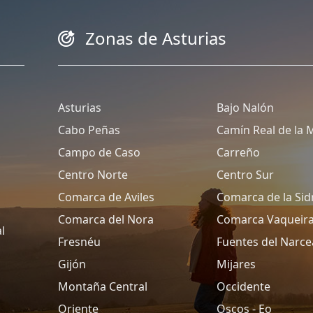
Zonas de Asturias
Asturias
Bajo Nalón
Cabo Peñas
Camín Real de la 
Campo de Caso
Carreño
Centro Norte
Centro Sur
Comarca de Aviles
Comarca de la Sid
Comarca del Nora
Comarca Vaqueir
l
Fresnéu
Fuentes del Narce
Gijón
Mijares
Montaña Central
Occidente
Oriente
Oscos - Eo