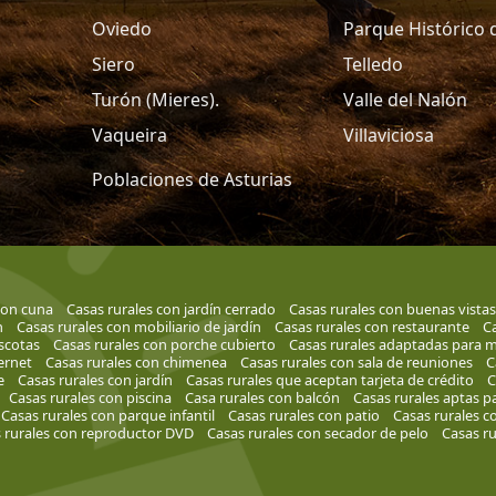
Oviedo
Parque Histórico 
Siero
Telledo
Turón (Mieres).
Valle del Nalón
Vaqueira
Villaviciosa
Poblaciones de Asturias
con cuna
Casas rurales con jardín cerrado
Casas rurales con buenas vistas
n
Casas rurales con mobiliario de jardín
Casas rurales con restaurante
Ca
scotas
Casas rurales con porche cubierto
Casas rurales adaptadas para m
ernet
Casas rurales con chimenea
Casas rurales con sala de reuniones
C
e
Casas rurales con jardín
Casas rurales que aceptan tarjeta de crédito
C
Casas rurales con piscina
Casa rurales con balcón
Casas rurales aptas p
Casas rurales con parque infantil
Casas rurales con patio
Casas rurales c
 rurales con reproductor DVD
Casas rurales con secador de pelo
Casas ru