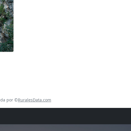
ada por ©
RuralesData.com