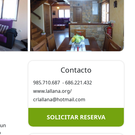
Contacto
985.710.687
-
686.221.432
www.lallana.org/
crlallana@
hotmail.com
SOLICITAR RESERVA
 un
o