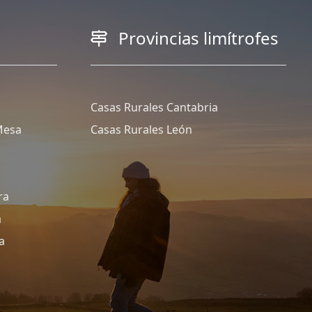
Provincias limítrofes
Casas Rurales Cantabria
Mesa
Casas Rurales León
ra
a
a