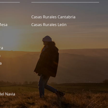
Casas Rurales Cantabria
Mesa
Casas Rurales León
ra
a
a
del Navia