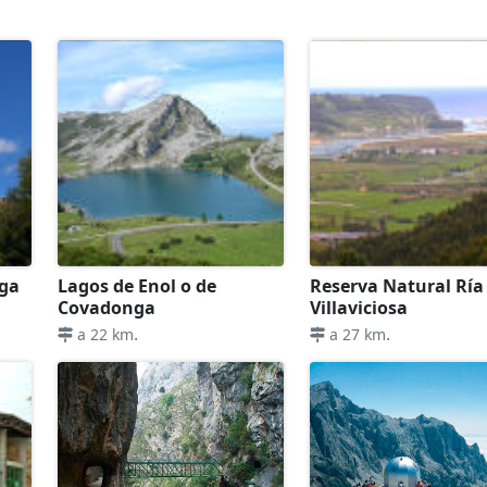
nga
Lagos de Enol o de
Reserva Natural Ría
Covadonga
Villaviciosa
.
.
a 22 km
a 27 km