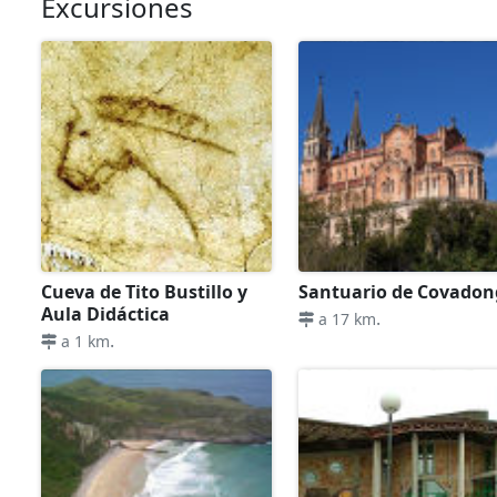
Excursiones
Cueva de Tito Bustillo y
Santuario de Covado
Aula Didáctica
.
a 17 km
.
a 1 km