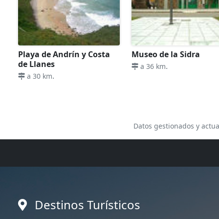
Playa de Andrín y Costa
Museo de la Sidra
de Llanes
.
a 36 km
.
a 30 km
Datos gestionados y actua
Destinos Turísticos