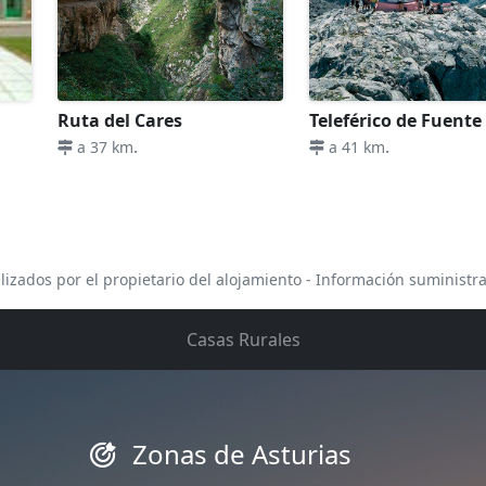
Ruta del Cares
Teleférico de Fuente
.
.
a 37 km
a 41 km
lizados por el propietario del alojamiento - Información suministr
Casas Rurales
Zonas de Asturias