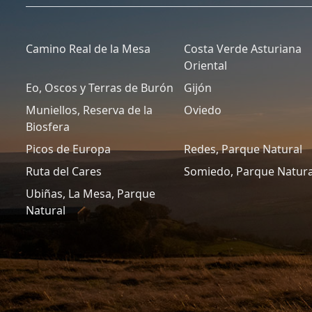
Camino Real de la Mesa
Costa Verde Asturiana
Oriental
Eo, Oscos y Terras de Burón
Gijón
Muniellos, Reserva de la
Oviedo
Biosfera
Picos de Europa
Redes, Parque Natural
Ruta del Cares
Somiedo, Parque Natura
Ubiñas, La Mesa, Parque
Natural