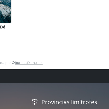
 Dé
ada por ©
RuralesData.com
Provincias limítrofes