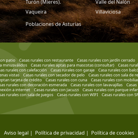
Turón (Mieres).
Valle del Nalón
Vaqueira
Villaviciosa
Poblaciones de Asturias
con patio
Casas rurales con restaurante
Casas rurales con jardín cerrado
a minusválidos
Casas rurales aptas para mascotas (consultar)
Casas rural
as rurales con calefacción
Casas rurales con garaje
Casa rurales con balc
enas vistas
Casas rurales con secador de pelo
Casas rurales con sala de 
eptan tarjeta de crédito
Casas rurales con cuna
Casas rurales con mobiliar
sas rurales con decoración esmerada
Casas rurales con lavavajillas
Casas 
nexión a internet
Casas rurales con Jacuzzi
Casas rurales con parque infan
sas rurales con sala de juegos
Casas rurales con WIFI
Casas rurales con S
Aviso legal
|
Política de privacidad
|
Política de cookies