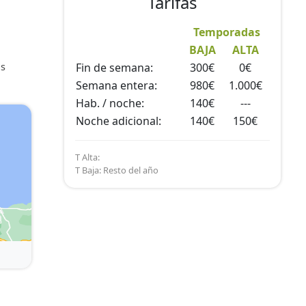
Tarifas
Temporadas
BAJA
ALTA
os
Fin de semana:
300€
0€
Semana entera:
980€
1.000€
Hab. / noche:
140€
---
Noche adicional:
140€
150€
T Alta:
T Baja: Resto del año