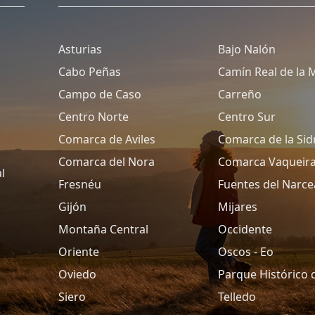
Asturias
Bajo Nalón
Cabo Peñas
Camín Real de la 
Campo de Caso
Carreño
Centro Norte
Centro Sur
Comarca de Aviles
Comarca de la Sid
Comarca del Nora
Comarca Vaqueir
l
Fresnéu
Fuentes del Narce
Gijón
Mijares
Montaña Central
Occidente
Oriente
Oscos - Eo
Oviedo
Parque Histórico 
Siero
Telledo