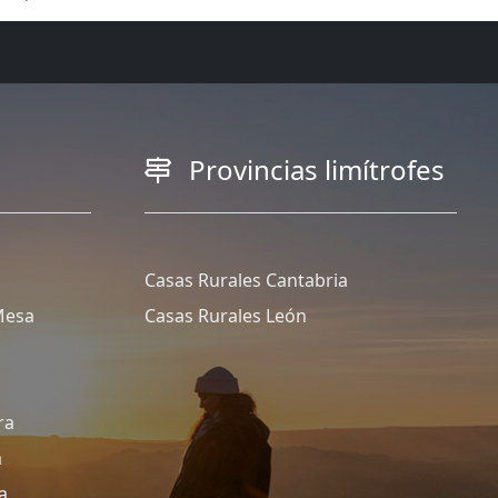
Provincias limítrofes
Casas Rurales Cantabria
Mesa
Casas Rurales León
ra
a
a