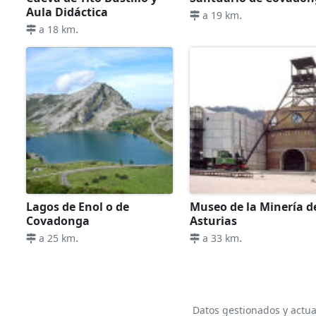
Aula Didáctica
.
a 19 km
.
a 18 km
Lagos de Enol o de
Museo de la Minería d
Covadonga
Asturias
.
.
a 25 km
a 33 km
Datos gestionados y actua