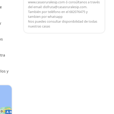
www.casasruralesip.com ó consúltanos a través
de
del email: disfruta@casasruralesip.com.
También por teléfono en el 682076475 y
tambien por whatsapp
Nos puedes consultar disponibilidad de todas
y
nuestras casas
os
stra
los y