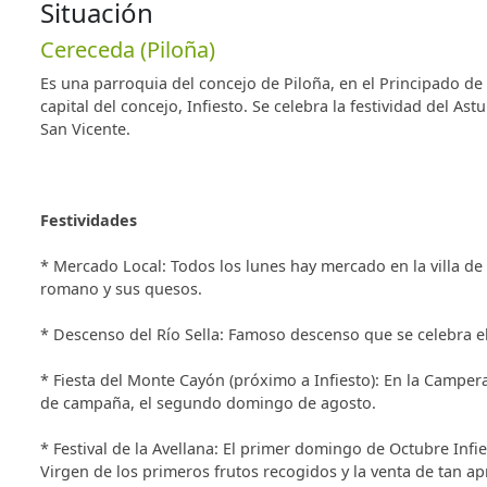
Exterior: porche, jardín, muebles de jardín, zona de 
Situación
,leña sí).
Cereceda (Piloña)
Interior: decorada con gusto y mobiliario adecuado a 
caliente, ropa de cama y baño, jabón de manos, gel y 
Es una parroquia del concejo de Piloña, en el Principado de
lavavajillas y horno (en cocina de 2ª planta), vitrocerá
capital del concejo, Infiesto. Se celebra la festividad del A
plancha, televisión y dvd. Estufa de leña en la primer
San Vicente.
casa Oriental ), juegos de mesa e información de las ac
Festividades
* Mercado Local: Todos los lunes hay mercado en la villa d
romano y sus quesos.
* Descenso del Río Sella: Famoso descenso que se celebra e
* Fiesta del Monte Cayón (próximo a Infiesto): En la Campera
de campaña, el segundo domingo de agosto.
* Festival de la Avellana: El primer domingo de Octubre Infie
Virgen de los primeros frutos recogidos y la venta de tan apr