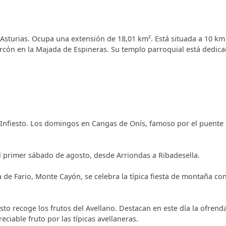
aparcamiento y barbacoas de carbón (el carbón no está inclu
un ambiente rural, cuentan con calefacción de gasoil y agu
champú, secador de pelo, enseres de cocina y menaje del ho
 Asturias. Ocupa una extensión de 18,01 km². Está situada a 10 km
mica, microondas, batidora, exprimidor, cafetera, tostador,
sturcón en la Majada de Espineras. Su templo parroquial está dedic
a planta. Cuenta con 3 lavadoras y 2 secadoras (compartidas 
tividades, ocio y cultura de la zona.
e Infiesto. Los domingos en Cangas de Onís, famoso por el puente
l primer sábado de agosto, desde Arriondas a Ribadesella.
 de Fario, Monte Cayón, se celebra la típica fiesta de montaña co
sto recoge los frutos del Avellano. Destacan en este día la ofrenda
eciable fruto por las típicas avellaneras.