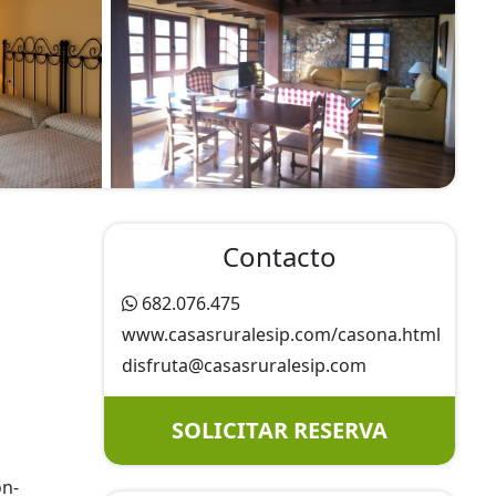
Contacto
682.076.475
www.casasruralesip.com/casona.html
disfruta@
casasruralesip.com
SOLICITAR RESERVA
ón-