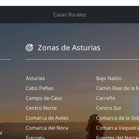
Casas Rurales
Zonas de Asturias
Asturias
Bajo Nalón
Cabo Peñas
Camín Real de la 
Campo de Caso
Carreño
Centro Norte
Centro Sur
Comarca de Aviles
Comarca de la Sid
Comarca del Nora
Comarca Vaqueir
l
Fresnéu
Fuentes del Narce