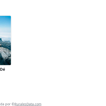
 Dé
ada por ©
RuralesData.com