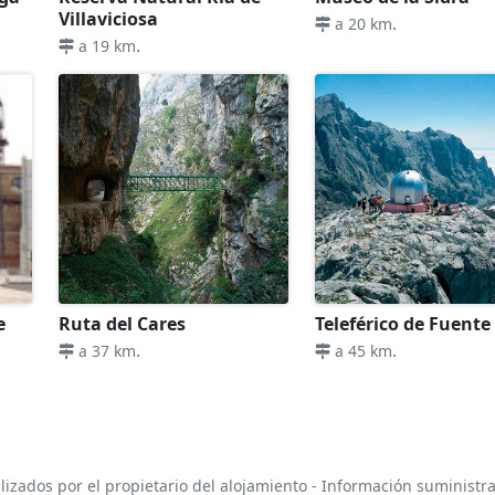
Villaviciosa
.
a 20 km
.
a 19 km
e
Ruta del Cares
Teleférico de Fuente
.
.
a 37 km
a 45 km
lizados por el propietario del alojamiento - Información suministr