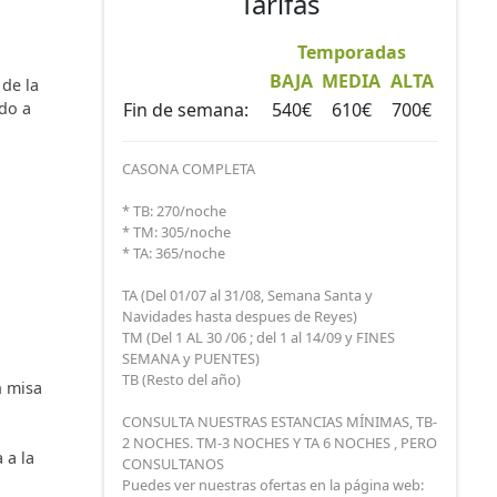
Tarifas
ido
Temporadas
a
gar,
BAJA
MEDIA
ALTA
 de la
ado a
Fin de semana:
540€
610€
700€
con la
CASONA COMPLETA
* TB: 270/noche
* TM: 305/noche
* TA: 365/noche
TA (Del 01/07 al 31/08, Semana Santa y
Navidades hasta despues de Reyes)
TM (Del 1 AL 30 /06 ; del 1 al 14/09 y FINES
SEMANA y PUENTES)
TB (Resto del año)
n misa
CONSULTA NUESTRAS ESTANCIAS MÍNIMAS, TB-
2 NOCHES. TM-3 NOCHES Y TA 6 NOCHES , PERO
 a la
CONSULTANOS
Puedes ver nuestras ofertas en la página web: