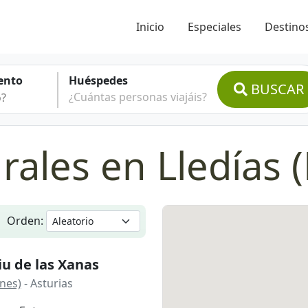
Inicio
Especiales
Destinos
ento
Huéspedes
BUSCAR
¿Cuántas personas viajáis?
rales en Lledías (
Orden:
iu de las Xanas
anes)
- Asturias