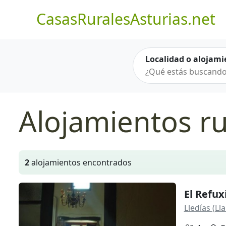
CasasRuralesAsturias.net
Localidad o alojami
Alojamientos ru
2
alojamientos encontrados
El Refux
Lledías (Ll