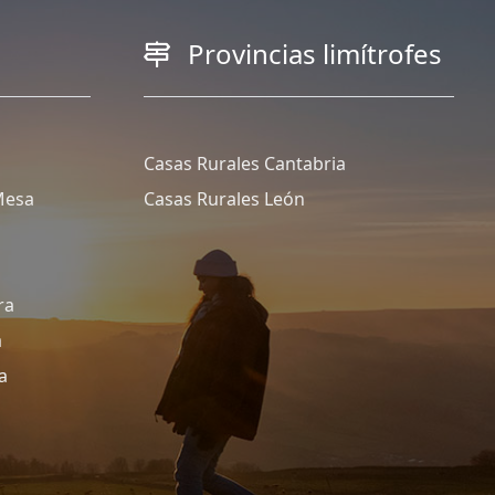
Provincias limítrofes
Casas Rurales Cantabria
Mesa
Casas Rurales León
ra
a
a