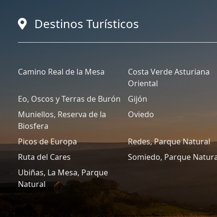
Destinos Turísticos
Camino Real de la Mesa
Costa Verde Asturiana
Oriental
Eo, Oscos y Terras de Burón
Gijón
Muniellos, Reserva de la
Oviedo
Biosfera
Picos de Europa
Redes, Parque Natural
Ruta del Cares
Somiedo, Parque Natura
Ubiñas, La Mesa, Parque
Natural