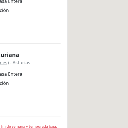
asa Entera
ción
*
turiana
anes)
- Asturias
asa Entera
ción
en fin de semana y temporada baja.