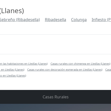
(Llanes)
Sebreño (Ribadesella)
Ribadesella
Colunga
Infiesto (P
en las habitaciones en Lledías (Llanes)
Casas rurales con chimenea en Lledías (Llanes)
 en Lledías (Llanes)
Casas rurales con decoración esmerada en Lledías (Llanes)
Casa
 en Lledías (Llanes)
Casas Rurales