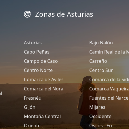
Zonas de Asturias
Asturias
Bajo Nalón
Cabo Peñas
Camín Real de la 
Campo de Caso
Carreño
Centro Norte
Centro Sur
Comarca de Aviles
Comarca de la Sid
Comarca del Nora
Comarca Vaqueir
l
Fresnéu
Fuentes del Narce
Gijón
Mijares
Montaña Central
Occidente
Oriente
Oscos - Eo