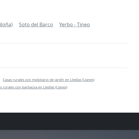
iloña)
Soto del Barco
Yerbo - Tineo
Casas rurales con mobiliario de jardín en Lledías (Llanes)
s rurales con barbacoa en Lledías (Llanes)