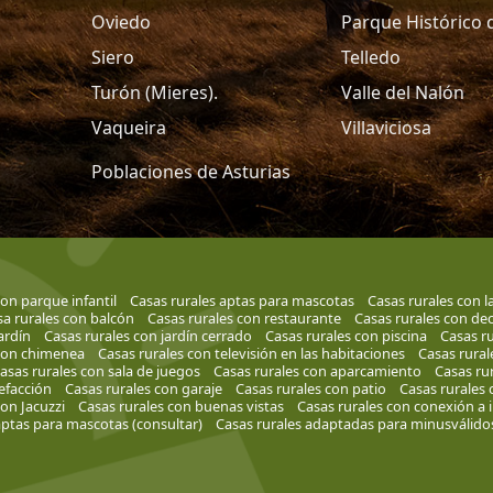
Oviedo
Parque Histórico 
Siero
Telledo
Turón (Mieres).
Valle del Nalón
Vaqueira
Villaviciosa
Poblaciones de Asturias
con parque infantil
Casas rurales aptas para mascotas
Casas rurales con la
a rurales con balcón
Casas rurales con restaurante
Casas rurales con de
ardín
Casas rurales con jardín cerrado
Casas rurales con piscina
Casas r
 con chimenea
Casas rurales con televisión en las habitaciones
Casas rura
asas rurales con sala de juegos
Casas rurales con aparcamiento
Casas rur
efacción
Casas rurales con garaje
Casas rurales con patio
Casas rurales 
con Jacuzzi
Casas rurales con buenas vistas
Casas rurales con conexión a 
aptas para mascotas (consultar)
Casas rurales adaptadas para minusválido