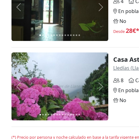
4
C
Anterior
Siguiente
En pobla
No
28€
Desde
Casa As
Lledías (Ll
8
C
Anterior
Siguiente
En pobla
No
(*) Precio por persona y noche calculado en base a la tarifa vigente 