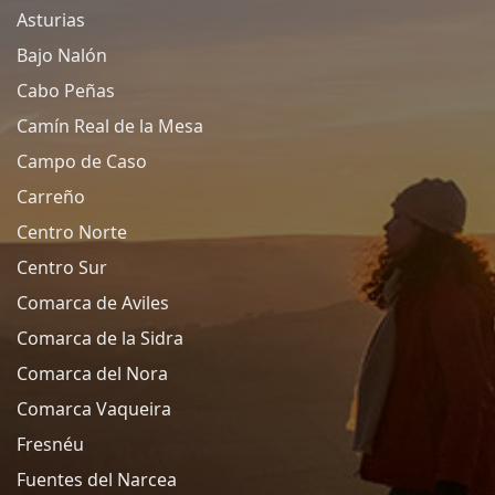
Asturias
Bajo Nalón
Cabo Peñas
Camín Real de la Mesa
Campo de Caso
Carreño
Centro Norte
Centro Sur
Comarca de Aviles
Comarca de la Sidra
Comarca del Nora
Comarca Vaqueira
Fresnéu
Fuentes del Narcea