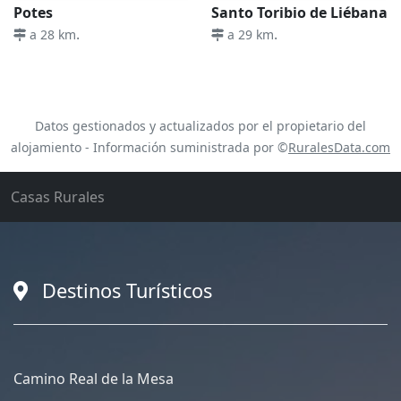
Potes
Santo Toribio de Liébana
.
.
a 28 km
a 29 km
Datos gestionados y actualizados por el propietario del
alojamiento - Información suministrada por ©
RuralesData.com
Casas Rurales
Destinos Turísticos
Camino Real de la Mesa