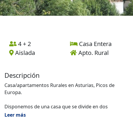
4 + 2
Casa Entera
Aislada
Apto. Rural
Descripción
Casa/apartamentos Rurales en Asturias, Picos de
Europa.
Disponemos de una casa que se divide en dos
apartamentos equipados cada uno con cocina, salón y
Leer más
aseo en la planta baja mas dos dormitorio con dos
baños en la segunda planta, todos los dormitorios y