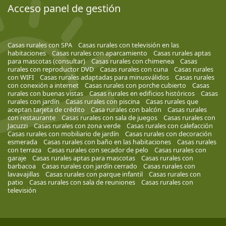
Acceso panel de gestión
Casas rurales con SPA
Casas rurales con televisión en las
habitaciones
Casas rurales con aparcamiento
Casas rurales aptas
para mascotas (consultar)
Casas rurales con chimenea
Casas
rurales con reproductor DVD
Casas rurales con cuna
Casas rurales
con WIFI
Casas rurales adaptadas para minusválidos
Casas rurales
con conexión a internet
Casas rurales con porche cubierto
Casas
rurales con buenas vistas
Casas rurales en edificios históricos
Casas
rurales con jardín
Casas rurales con piscina
Casas rurales que
aceptan tarjeta de crédito
Casa rurales con balcón
Casas rurales
con restaurante
Casas rurales con sala de juegos
Casas rurales con
Jacuzzi
Casas rurales con zona verde
Casas rurales con calefacción
Casas rurales con mobiliario de jardín
Casas rurales con decoración
esmerada
Casas rurales con baño en las habitaciones
Casas rurales
con terraza
Casas rurales con secador de pelo
Casas rurales con
garaje
Casas rurales aptas para mascotas
Casas rurales con
barbacoa
Casas rurales con jardín cerrado
Casas rurales con
lavavajillas
Casas rurales con parque infantil
Casas rurales con
patio
Casas rurales con sala de reuniones
Casas rurales con
televisión