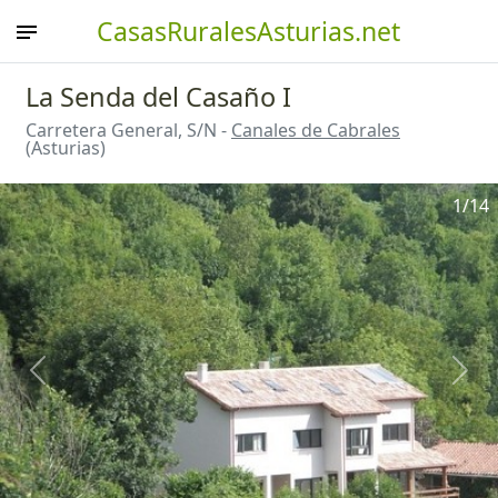
CasasRuralesAsturias.net
La Senda del Casaño I
Carretera General, S/N -
Canales de Cabrales
(Asturias)
1
/14
Anterior
Sigu