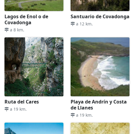
Lagos de Enol o de
Santuario de Covadonga
Covadonga
.
a 12 km
.
a 8 km
Ruta del Cares
Playa de Andrín y Costa
de Llanes
.
a 19 km
.
a 19 km