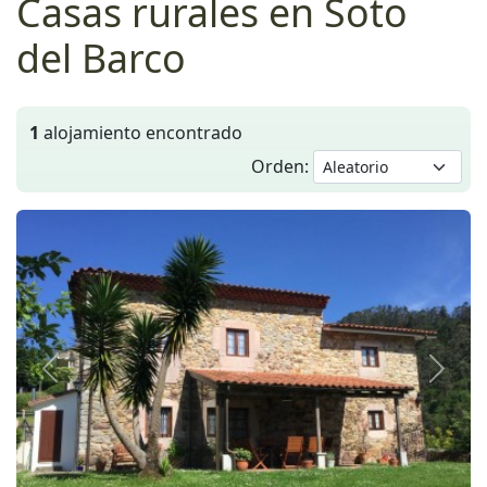
Casas rurales en Soto
del Barco
1
alojamiento encontrado
Orden:
Anterior
Siguie