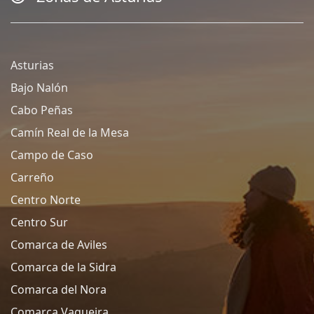
Asturias
Bajo Nalón
Cabo Peñas
Camín Real de la Mesa
Campo de Caso
Carreño
Centro Norte
Centro Sur
Comarca de Aviles
Comarca de la Sidra
Comarca del Nora
Comarca Vaqueira