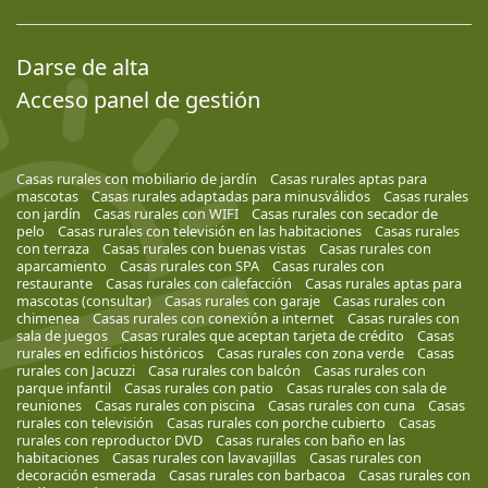
Darse de alta
Acceso panel de gestión
Casas rurales con mobiliario de jardín
Casas rurales aptas para
mascotas
Casas rurales adaptadas para minusválidos
Casas rurales
con jardín
Casas rurales con WIFI
Casas rurales con secador de
pelo
Casas rurales con televisión en las habitaciones
Casas rurales
con terraza
Casas rurales con buenas vistas
Casas rurales con
aparcamiento
Casas rurales con SPA
Casas rurales con
restaurante
Casas rurales con calefacción
Casas rurales aptas para
mascotas (consultar)
Casas rurales con garaje
Casas rurales con
chimenea
Casas rurales con conexión a internet
Casas rurales con
sala de juegos
Casas rurales que aceptan tarjeta de crédito
Casas
rurales en edificios históricos
Casas rurales con zona verde
Casas
rurales con Jacuzzi
Casa rurales con balcón
Casas rurales con
parque infantil
Casas rurales con patio
Casas rurales con sala de
reuniones
Casas rurales con piscina
Casas rurales con cuna
Casas
rurales con televisión
Casas rurales con porche cubierto
Casas
rurales con reproductor DVD
Casas rurales con baño en las
habitaciones
Casas rurales con lavavajillas
Casas rurales con
decoración esmerada
Casas rurales con barbacoa
Casas rurales con