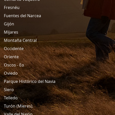
Fresnéu
Fuentes del Narcea
Gijón
Mijares
Montaña Central
Occidente
Oriente
Oscos - Eo
Oviedo
Parque Histórico del Navia
Siero
Telledo
Turón (Mieres).
Valle del Nalón