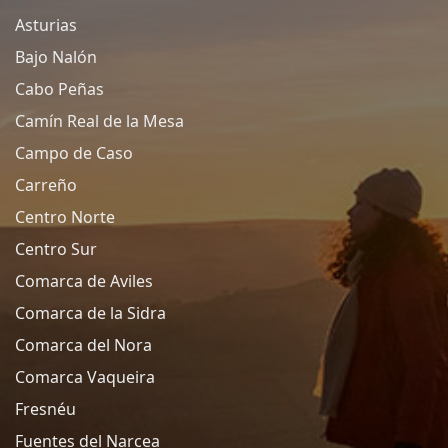
Asturias
Bajo Nalón
Cabo Peñas
Camín Real de la Mesa
Campo de Caso
Carreño
Centro Norte
Centro Sur
Comarca de Aviles
Comarca de la Sidra
Comarca del Nora
Comarca Vaqueira
Fresnéu
Fuentes del Narcea