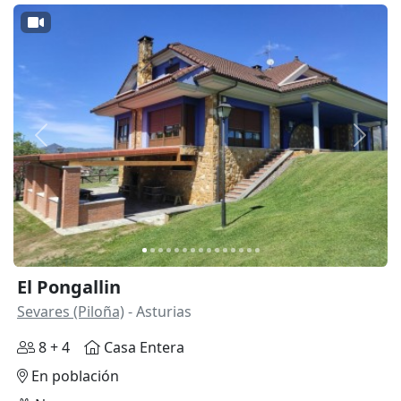
Anterior
Siguie
El Pongallin
Sevares (Piloña)
- Asturias
8 + 4
Casa Entera
En población