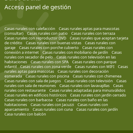
Acceso panel de gestión
Casas rurales con calefacción
Casas rurales aptas para mascotas
(consultar)
Casas rurales con patio
Casas rurales con terraza
Casas rurales con reproductor DVD
Casas rurales que aceptan tarjeta
de crédito
Casas rurales con buenas vistas
Casas rurales con
garaje
Casas rurales con porche cubierto
Casas rurales con
conexión a internet
Casas rurales con mobiliario de jardín
Casas
rurales con secador de pelo
Casas rurales con televisión en las
habitaciones
Casas rurales con SPA
Casas rurales con parque
infantil
Casas rurales con zona verde
Casas rurales con WIFI
Casas
rurales aptas para mascotas
Casas rurales con decoración
esmerada
Casas rurales con piscina
Casas rurales con chimenea
Casas rurales con sala de juegos
Casas rurales con televisión
Casas
rurales con sala de reuniones
Casas rurales con lavavajillas
Casas
rurales con restaurante
Casas rurales adaptadas para minusválidos
Casas rurales en edificios históricos
Casas rurales con jardín cerrado
Casas rurales con barbacoa
Casas rurales con baño en las
habitaciones
Casas rurales con Jacuzzi
Casas rurales con
aparcamiento
Casas rurales con cuna
Casas rurales con jardín
Casa rurales con balcón