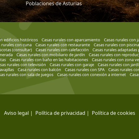
Poblaciones de Asturias
n edificios históricos
Casas rurales con aparcamiento
Casas rurales con j
 rurales con cuna
Casas rurales con restaurante
Casas rurales con piscin
cotas (consultar)
Casas rurales con calefacción
Casas rurales adaptadas 
smerada
Casas rurales con mobiliario de jardín
Casas rurales con reprodu
tas
Casas rurales con baño en las habitaciones
Casas rurales con zona v
sas rurales con televisión
Casas rurales con garaje
Casas rurales con jard
avajillas
Casa rurales con balcón
Casas rurales con SPA
Casas rurales co
as rurales con sala de juegos
Casas rurales con conexión a internet
Casas
Aviso legal
|
Política de privacidad
|
Política de cookies