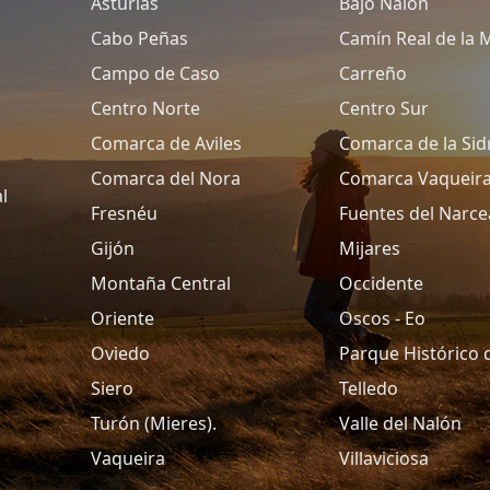
Asturias
Bajo Nalón
Cabo Peñas
Camín Real de la 
Campo de Caso
Carreño
Centro Norte
Centro Sur
Comarca de Aviles
Comarca de la Sid
Comarca del Nora
Comarca Vaqueir
l
Fresnéu
Fuentes del Narce
Gijón
Mijares
Montaña Central
Occidente
Oriente
Oscos - Eo
Oviedo
Parque Histórico 
Siero
Telledo
Turón (Mieres).
Valle del Nalón
Vaqueira
Villaviciosa