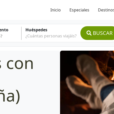
Inicio
Especiales
Destinos
ento
Huéspedes
BUSCAR
¿Cuántas personas viajáis?
s con
ña)