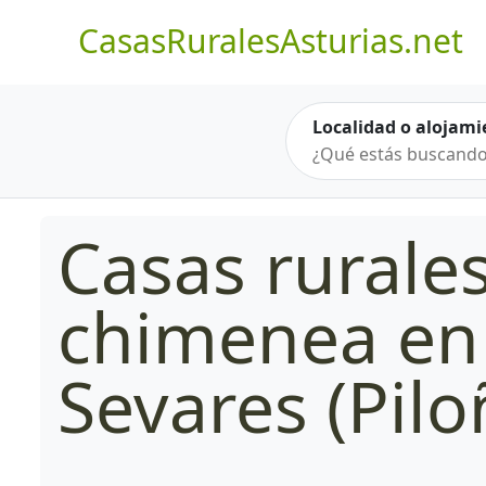
CasasRuralesAsturias.net
Localidad o alojami
Casas rurale
chimenea en
Sevares (Pilo