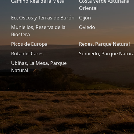
Camino Real de la Mesa
Costa Verde Asturiana
Oriental
Eo, Oscos y Terras de Burón
Gijón
Muniellos, Reserva de la
Oviedo
Biosfera
Picos de Europa
Redes, Parque Natural
Ruta del Cares
Somiedo, Parque Natura
Ubiñas, La Mesa, Parque
Natural