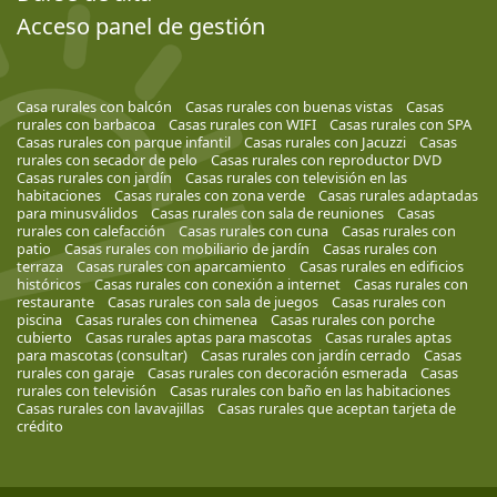
Acceso panel de gestión
Casa rurales con balcón
Casas rurales con buenas vistas
Casas
rurales con barbacoa
Casas rurales con WIFI
Casas rurales con SPA
Casas rurales con parque infantil
Casas rurales con Jacuzzi
Casas
rurales con secador de pelo
Casas rurales con reproductor DVD
Casas rurales con jardín
Casas rurales con televisión en las
habitaciones
Casas rurales con zona verde
Casas rurales adaptadas
para minusválidos
Casas rurales con sala de reuniones
Casas
rurales con calefacción
Casas rurales con cuna
Casas rurales con
patio
Casas rurales con mobiliario de jardín
Casas rurales con
terraza
Casas rurales con aparcamiento
Casas rurales en edificios
históricos
Casas rurales con conexión a internet
Casas rurales con
restaurante
Casas rurales con sala de juegos
Casas rurales con
piscina
Casas rurales con chimenea
Casas rurales con porche
cubierto
Casas rurales aptas para mascotas
Casas rurales aptas
para mascotas (consultar)
Casas rurales con jardín cerrado
Casas
rurales con garaje
Casas rurales con decoración esmerada
Casas
rurales con televisión
Casas rurales con baño en las habitaciones
Casas rurales con lavavajillas
Casas rurales que aceptan tarjeta de
crédito