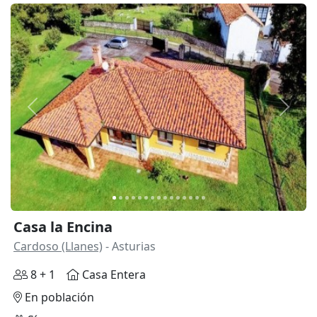
Anterior
Siguie
Casa la Encina
Cardoso (Llanes)
- Asturias
8 + 1
Casa Entera
En población