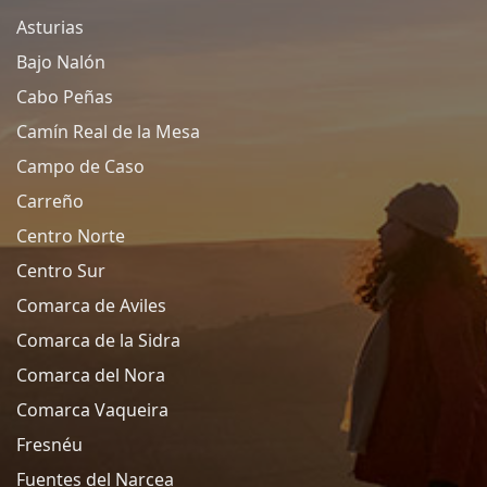
Asturias
Bajo Nalón
Cabo Peñas
Camín Real de la Mesa
Campo de Caso
Carreño
Centro Norte
Centro Sur
Comarca de Aviles
Comarca de la Sidra
Comarca del Nora
Comarca Vaqueira
Fresnéu
Fuentes del Narcea