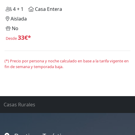
4 + 1
Casa Entera
Aislada
No
33€*
Desde
(*) Precio por persona y noche calculado en base a la tarifa vigente en
fin de semana y temporada baja.
Casas Rurales