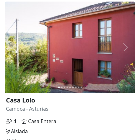
Anterior
Siguie
Casa Lolo
Camoca
- Asturias
4
Casa Entera
Aislada