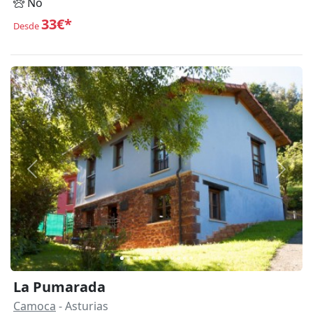
No
33€*
Desde
Anterior
Siguie
La Pumarada
Camoca
- Asturias